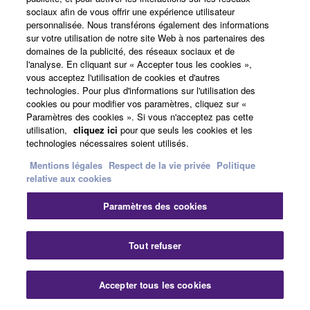
sociaux afin de vous offrir une expérience utilisateur
personnalisée. Nous transférons également des informations
sur votre utilisation de notre site Web à nos partenaires des
domaines de la publicité, des réseaux sociaux et de
l'analyse. En cliquant sur « Accepter tous les cookies »,
vous acceptez l'utilisation de cookies et d'autres
technologies. Pour plus d'informations sur l'utilisation des
cookies ou pour modifier vos paramètres, cliquez sur «
Paramètres des cookies ». Si vous n'acceptez pas cette
utilisation,
cliquez ici
pour que seuls les cookies et les
technologies nécessaires soient utilisés.
"Amplificateur de casque de qualité
Mentions légales
Respect de la vie privée
Politique
professionnelle"
relative aux cookies
Paramètres des cookies
Yamaha a réalisé qu'il est incroyablement important que
les batteurs puissent s'entendre clairement, c'est
Tout refuser
pourquoi le module DTX-PRO est équipé d'un
amplificateur de casque de haute précision, à faible
Accepter tous les cookies
distorsion, à faible bruit et de grande puissance. Ce
circuit délivre un son haute-fidélité directement au