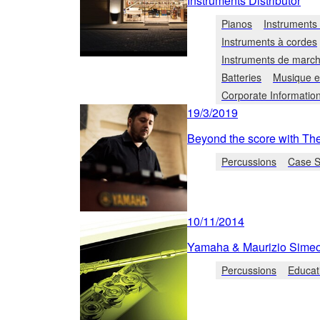
Instruments Distributor
Pianos
Instruments 
Instruments à cordes
Instruments de marc
Batteries
Musique e
Corporate Informatio
19/3/2019
Beyond the score with Th
Percussions
Case S
10/11/2014
Yamaha & Maurizio Simeol
Percussions
Educat