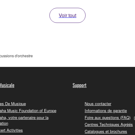
Voir tout
cussions d'orchestre
Musicale
Support
es De Musique
Nous contacter
ha Music Foundation of Europe
Informations de garantie
ha, votre partenaire pour la
Foire aux questions (FAQ)
ation
Centres Techniques Agréés
ert Activities
Catalogues et brochures