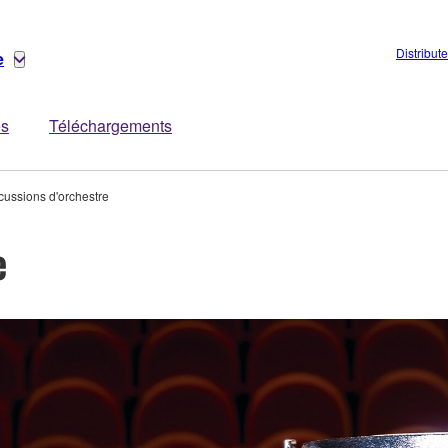
Distribut
e
es
Téléchargements
cussions d'orchestre
e