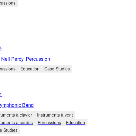
cussions
4
Neil Percy, Percussion
cussions
Education
Case Studies
4
ymphonic Band
ruments à clavier
Instruments à vent
truments à cordes
Percussions
Education
e Studies