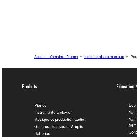
Accueil - Yamaha - France
Instruments de musique
Per
Produits
Education 
Pianos
Ecol
Instruments à clavier
Yama
Musique et production audio
Yama
form
Guitares, Basses et Amplis
Conc
Batteries