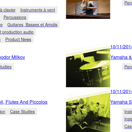
Per
à clavier
Instruments à vent
Percussions
he
Guitares, Basses et Amplis
t production audio
n
Product News
10/11/201
eodor Milkov
Yamaha & 
tudies
Per
10/11/201
i, Flutes And Piccolos
Yamaha S
ion
Case Studies
Inst
Ins
Cas