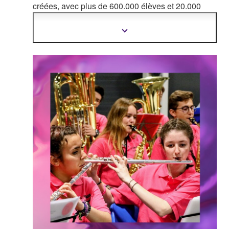
créées, avec plus de 600.000 élèves et 20.000
e
nseignants dans le monde. Plus de 5 millions
d'élèves ont obtenu leur diplôme dans nos écoles.
Afficher
plus
d'informations