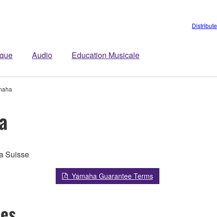
Distribut
ique
Audio
Education Musicale
amaha
a
la Suisse
Yamaha Guarantee Terms
mes