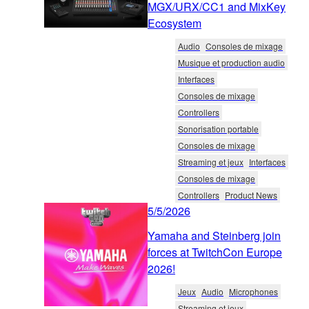
MGX/URX/CC1 and MixKey
Ecosystem
Audio
Consoles de mixage
Musique et production audio
Interfaces
Consoles de mixage
Controllers
Sonorisation portable
Consoles de mixage
Streaming et jeux
Interfaces
Consoles de mixage
Controllers
Product News
5/5/2026
Yamaha and Steinberg join
forces at TwitchCon Europe
2026!
Jeux
Audio
Microphones
Streaming et jeux