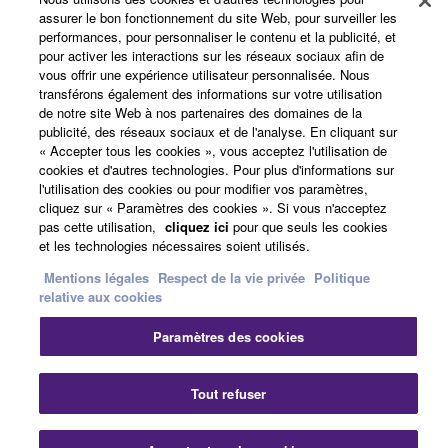
France - French
assurer le bon fonctionnement du site Web, pour surveiller les
performances, pour personnaliser le contenu et la publicité, et
Professionnel
pour activer les interactions sur les réseaux sociaux afin de
vous offrir une expérience utilisateur personnalisée. Nous
transférons également des informations sur votre utilisation
de notre site Web à nos partenaires des domaines de la
publicité, des réseaux sociaux et de l'analyse. En cliquant sur
« Accepter tous les cookies », vous acceptez l'utilisation de
cookies et d'autres technologies. Pour plus d'informations sur
l'utilisation des cookies ou pour modifier vos paramètres,
cliquez sur « Paramètres des cookies ». Si vous n'acceptez
pas cette utilisation,
cliquez ici
pour que seuls les cookies
Nous contacter
Conditions d'utilisation
et les technologies nécessaires soient utilisés.
Respect de la vie privée
Politique relative aux cookies
Mentions légales
Respect de la vie privée
Politique
Mentions légales
relative aux cookies
Paramètres des cookies
© Yamaha Corporation.
Tout refuser