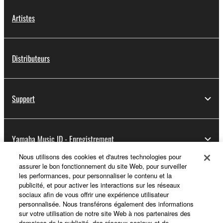
Artistes
Distributeurs
Support
Yamaha Music ID - Enregistrement
Nous utilisons des cookies et d'autres technologies pour
assurer le bon fonctionnement du site Web, pour surveiller
les performances, pour personnaliser le contenu et la
A propos de Yamaha
publicité, et pour activer les interactions sur les réseaux
sociaux afin de vous offrir une expérience utilisateur
personnalisée. Nous transférons également des informations
sur votre utilisation de notre site Web à nos partenaires des
France - French
domaines de la publicité, des réseaux sociaux et de