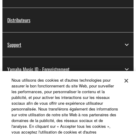
Distributeurs
Support
Yamaha Music ID - Enregistrement
Nous utilisons des cookies et d'autres technologies pour
assurer le bon fonctionnement du site Web, pour surveiller
les performances, pour personnaliser le contenu et la
A propos de Yamaha
publicité, et pour activer les interactions sur les réseaux
sociaux afin de vous offrir une expérience utilisateur
personnalisée. Nous transférons également des informations
sur votre utilisation de notre site Web à nos partenaires des
France - French
domaines de la publicité, des réseaux sociaux et de
l'analyse. En cliquant sur « Accepter tous les cookies »,
Professionnel
vous acceptez l'utilisation de cookies et d'autres