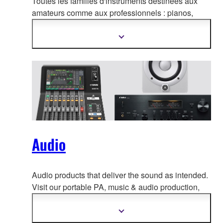
Toutes les familles d'instruments destinées aux
amateurs comme aux professionnels :
pianos,
clavier s, instruments à vent, cordes, guitares,
batteries et plus encore…
Afficher
plus
d'informations
Audio
Audio products that deliver the sound as intended.
Visit our portable PA, music & a
udio production,
home audio, headphones, streaming & gaming,
communication devices.
Afficher
plus