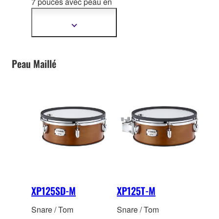
7 pouces avec peau
en
silicone cellulaire
texturé(TCS). 1 zone.
Afficher
plus
d'informations
Peau Maillé
XP125SD-M
XP125T-M
Snare / Tom
Snare / Tom