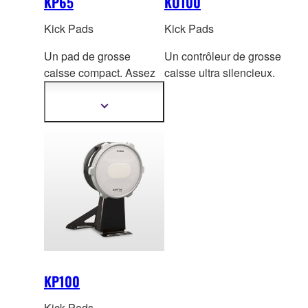
KP65
KU100
Kick Pads
Kick Pads
Un pad de grosse
Un contrôleur de grosse
caisse compact. Assez
caisse ultra silencieux.
gra
nd pour l'installation
d'une double pédale.
Afficher
plus
d'informations
KP100
Kick Pads