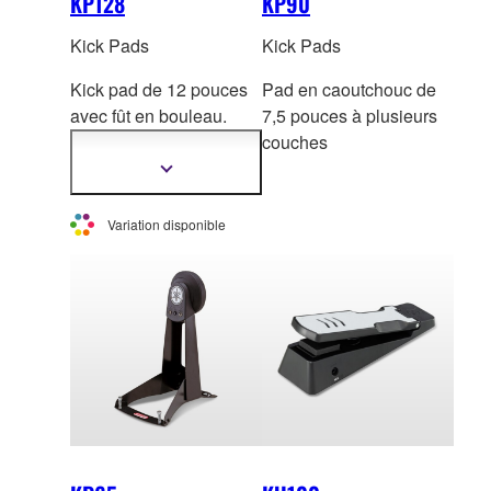
KP128
KP90
Kick Pads
Kick Pads
Kick pad de 12 pouces
Pad en caoutchouc de
avec fût en bouleau.
7,5 pouces à plusieurs
Peau maillée 2 plis ave
c
couches
pad multicouche. *Ce
Afficher
plus
produit n'est pas vendu
d'informations
à l'unité en Europe.
Variation disponible