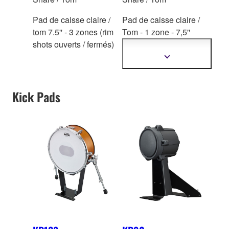
Pad de caisse claire /
Pad de caisse claire /
tom 7.5'' - 3 zones (rim
Tom - 1 zon
e - 7,5''
shots ouverts / fermés)
(Série DTX400 -
DTX502)
Afficher
plus
d'informations
Kick Pads