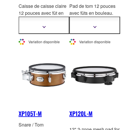
Caisse de caisse claire
Pad de tom 12 pouces
12 pouces avec fût en
avec fûts en bouleau.
bouleau. Peau maillée 2
Peau Mesh 2 plis
plis de REMO. 2 zones.
R
EMO. 2 zones. *Ce
Afficher
Afficher
plus
plus
*Ce produit n'est pas
produit n'est pas vendu
d'informations
d'informations
vendu à l'unité en
à l'unité en Europe.
Variation disponible
Variation disponible
Europe.
XP105T-M
XP120L-M
Snare / Tom
12" 2-zone mesh pad for