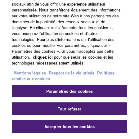
sociaux afin de vous offrir une expérience utilisateur
personnalisée. Nous transférons également des informations
sur votre utilisation de notre site Web à nos partenaires des
France - French
domaines de la publicité, des réseaux sociaux et de
l'analyse. En cliquant sur « Accepter tous les cookies »,
Professionnel
vous acceptez l'utilisation de cookies et d'autres
technologies. Pour plus d'informations sur l'utilisation des
cookies ou pour modifier vos paramètres, cliquez sur «
Paramètres des cookies ». Si vous n'acceptez pas cette
utilisation,
cliquez ici
pour que seuls les cookies et les
technologies nécessaires soient utilisés.
Mentions légales
Respect de la vie privée
Politique
relative aux cookies
Nous contacter
Conditions d'utilisation
Paramètres des cookies
Respect de la vie privée
Politique relative aux cookies
Mentions légales
Tout refuser
© Yamaha Corporation.
Accepter tous les cookies