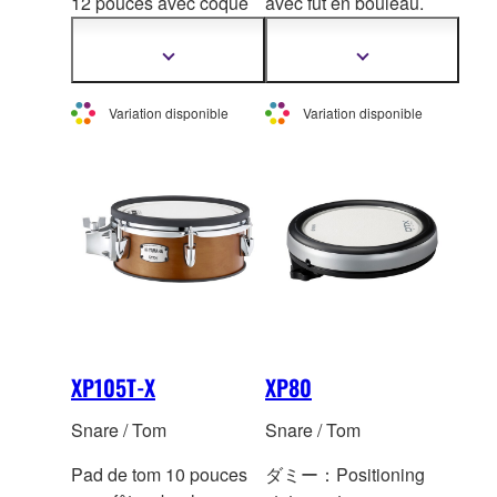
12 pouces avec coque
avec fût en bouleau.
en contreplaqué Brich.
Peau en silicone
Peau TCS en sil
icone
cellulair
e texturé. 2
Afficher
Afficher
plus
plus
cellulaire texturé. 2
zones. *Ce produit n'est
d'informations
d'informations
zones. *Ce produit n'est
pas vendu à l'unité en
Variation disponible
Variation disponible
pas vendu à l'unité en
Europe.
Europe.
XP105T-X
XP80
Snare / Tom
Snare / Tom
Pad de tom 10 pouces
ダミー：Positioning