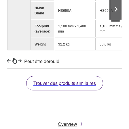
Hi-hat
HS650A
HS650A
Stand
Footprint
1,100 mm x 1,400
1,100 mm x 1,400
(average)
mm
mm
Weight
32.2 kg
30.0 kg
Peut être déroulé
Trouver des produits similaires
Overview