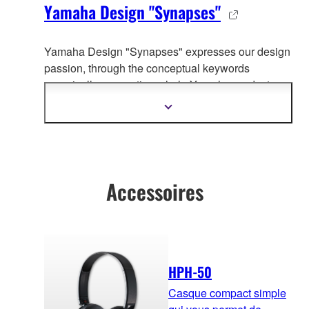
Yamaha Design "Synapses"
Yamaha Design "Synapses" expresses our design
passion, through the co
nceptual keywords
organically connecting whole Yamaha product
design.
Afficher
plus
d'informations
Accessoires
HPH-50
Casque compact simple