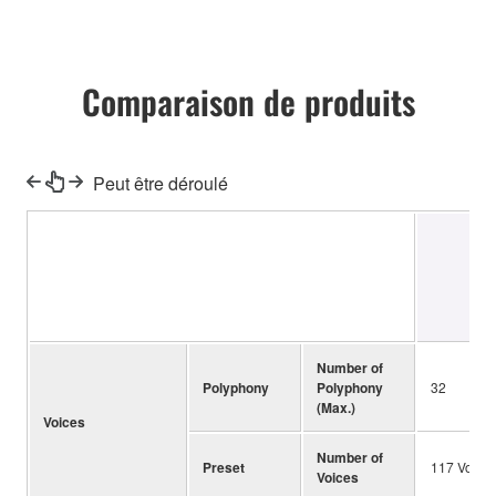
Comparaison de produits
Peut être déroulé
P
Number of
Polyphony
Polyphony
32
(Max.)
Voices
Number of
Preset
117 Voices
Voices