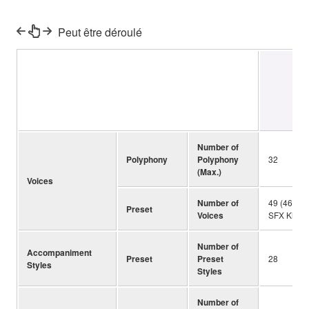
Peut être déroulé
R
Number of
Polyphony
Polyphony
32
(Max.)
Voices
Number of
49 (46 Voi
Preset
Voices
SFX Kits (7
Number of
Accompaniment
Preset
Preset
28
Styles
Styles
Number of