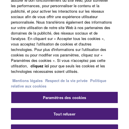
assurer le bon fonctionnement du site Web, pour surveiller
les performances, pour personnaliser le contenu et la
publicité, et pour activer les interactions sur les réseaux
sociaux afin de vous offrir une expérience utilisateur
A propos de Yamaha
personnalisée. Nous transférons également des informations
sur votre utilisation de notre site Web à nos partenaires des
domaines de la publicité, des réseaux sociaux et de
l'analyse. En cliquant sur « Accepter tous les cookies »,
France - French
vous acceptez l'utilisation de cookies et d'autres
technologies. Pour plus d'informations sur l'utilisation des
Professionnel
cookies ou pour modifier vos paramètres, cliquez sur «
Paramètres des cookies ». Si vous n'acceptez pas cette
utilisation,
cliquez ici
pour que seuls les cookies et les
technologies nécessaires soient utilisés.
Mentions légales
Respect de la vie privée
Politique
relative aux cookies
Paramètres des cookies
Nous contacter
Conditions d'utilisation
Respect de la vie privée
Politique relative aux cookies
Tout refuser
Mentions légales