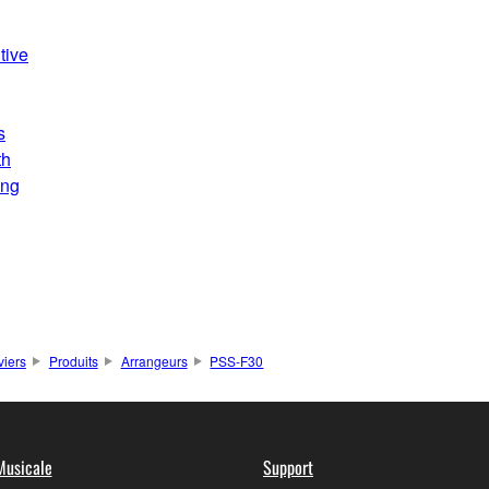
tive
s
th
ing
viers
Produits
Arrangeurs
PSS-F30
Musicale
Support