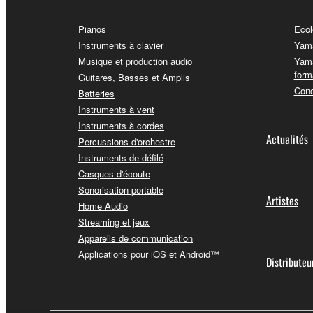
Pianos
Ecol
Instruments à clavier
Yama
Musique et production audio
Yama
form
Guitares, Basses et Amplis
Conc
Batteries
Instruments à vent
Instruments à cordes
Actualités
Percussions d'orchestre
Instruments de défilé
Casques d'écoute
Sonorisation portable
Artistes
Home Audio
Streaming et jeux
Appareils de communication
Applications pour iOS et Android™
Distributeu