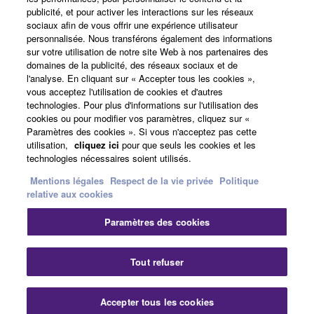
publicité, et pour activer les interactions sur les réseaux
sociaux afin de vous offrir une expérience utilisateur
A propos de Yamaha
personnalisée. Nous transférons également des informations
sur votre utilisation de notre site Web à nos partenaires des
domaines de la publicité, des réseaux sociaux et de
l'analyse. En cliquant sur « Accepter tous les cookies »,
France - French
vous acceptez l'utilisation de cookies et d'autres
technologies. Pour plus d'informations sur l'utilisation des
Professionnel
cookies ou pour modifier vos paramètres, cliquez sur «
Paramètres des cookies ». Si vous n'acceptez pas cette
utilisation,
cliquez ici
pour que seuls les cookies et les
technologies nécessaires soient utilisés.
Mentions légales
Respect de la vie privée
Politique
relative aux cookies
Paramètres des cookies
Nous contacter
Conditions d'utilisation
Respect de la vie privée
Politique relative aux cookies
Tout refuser
Mentions légales
Accepter tous les cookies