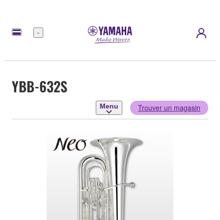
Menu
YBB-632S
Menu
Trouver un magasin