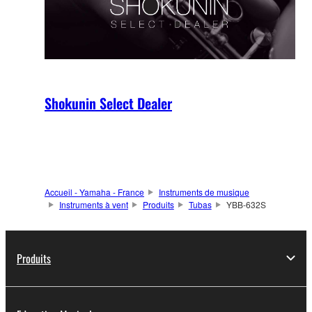
Shokunin Select Dealer
Accueil - Yamaha - France
Instruments de musique
Instruments à vent
Produits
Tubas
YBB-632S
Produits