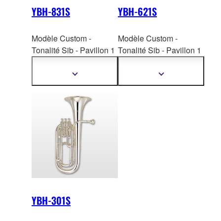
YBH-831S
YBH-621S
Modèle Custom -
Modèle Custom -
Tonalité Sib - Pavillon 1
Tonalité Sib - Pavillon 1
pièce laiton jaune 123
pièce laiton jaune 123
mm - Perce ML : 11,65
mm - Perce ML : 11,65
Afficher
Afficher
plus
plus
mm - Finition : argenté -
mm - Finition : argenté -
d'informations
d'informations
Embouchure TR-14B4
Embouchure TR-14B4
YBH-301S