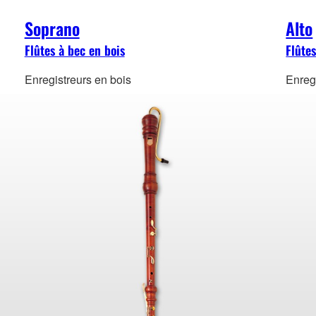
Soprano
Alto
Flûtes à bec en bois
Flûtes
Enregistreurs en bois
Enreg