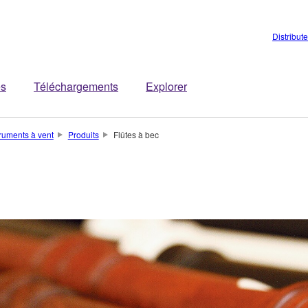
Distribut
es
Téléchargements
Explorer
truments à vent
Produits
Flûtes à bec