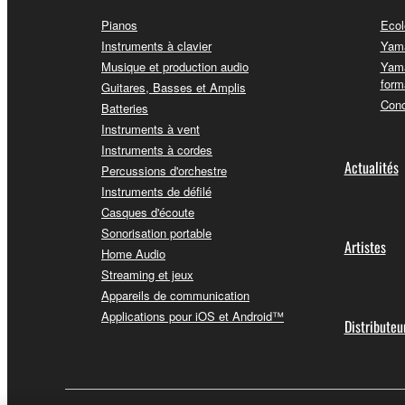
Pianos
Ecol
Instruments à clavier
Yama
Musique et production audio
Yama
form
Guitares, Basses et Amplis
Conc
Batteries
Instruments à vent
Instruments à cordes
Actualités
Percussions d'orchestre
Instruments de défilé
Casques d'écoute
Sonorisation portable
Artistes
Home Audio
Streaming et jeux
Appareils de communication
Applications pour iOS et Android™
Distributeu