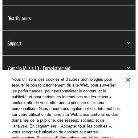
Distributeurs
Support
Yamaha Music ID - Enregistrement
Nous utilisons des cookies et d'autres technologies pour
assurer le bon fonctionnement du site Web, pour surveiller
les performances, pour personnaliser le contenu et la
A propos de Yamaha
publicité, et pour activer les interactions sur les réseaux
sociaux afin de vous offrir une expérience utilisateur
personnalisée. Nous transférons également des informations
sur votre utilisation de notre site Web à nos partenaires des
France - French
domaines de la publicité, des réseaux sociaux et de
l'analyse. En cliquant sur « Accepter tous les cookies »,
Professionnel
vous acceptez l'utilisation de cookies et d'autres
technologies. Pour plus d'informations sur l'utilisation des