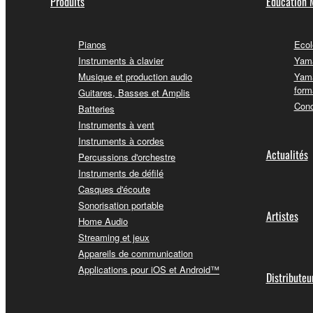
Produits
Education 
Pianos
Ecol
Instruments à clavier
Yama
Musique et production audio
Yama
form
Guitares, Basses et Amplis
Conc
Batteries
Instruments à vent
Instruments à cordes
Actualités
Percussions d'orchestre
Instruments de défilé
Casques d'écoute
Sonorisation portable
Artistes
Home Audio
Streaming et jeux
Appareils de communication
Applications pour iOS et Android™
Distributeu