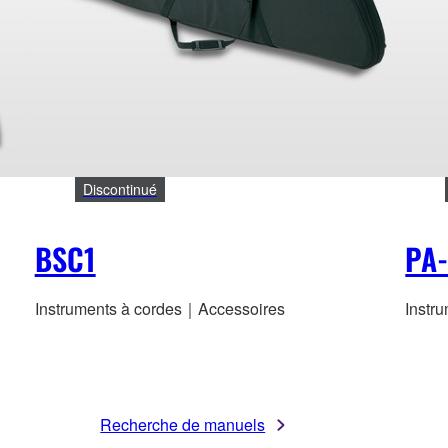
Discontinué
BSC1
PA
Instruments à cordes｜Accessoires
Instr
Recherche de manuels