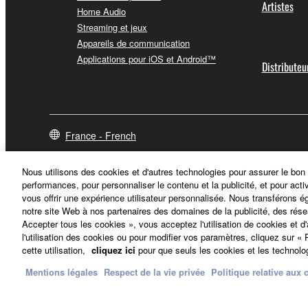
Artistes
Home Audio
Streaming et jeux
Appareils de communication
Applications pour iOS et Android™
Distributeu
France - French
Nous utilisons des cookies et d'autres technologies pour assurer le bon
performances, pour personnaliser le contenu et la publicité, et pour acti
vous offrir une expérience utilisateur personnalisée. Nous transférons é
notre site Web à nos partenaires des domaines de la publicité, des rése
Accepter tous les cookies », vous acceptez l'utilisation de cookies et d
l'utilisation des cookies ou pour modifier vos paramètres, cliquez sur 
cette utilisation,
cliquez ici
pour que seuls les cookies et les technolog
Mentions légales
Respect de la vie privée
Politique relative aux 
Nous contacter
Conditions d'utilisation
Respect de la vie privée