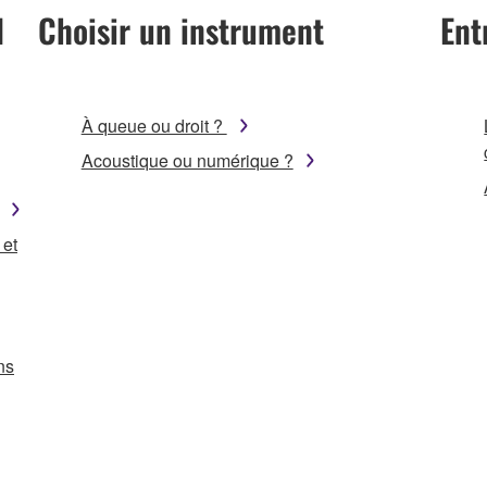
l
Choisir un instrument
Ent
À queue ou droit ?
Acoustique ou numérique ?
 et
ns