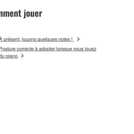
ment jouer
À présent, jouons quelques notes !
Posture correcte à adopter lorsque vous jouez
du piano