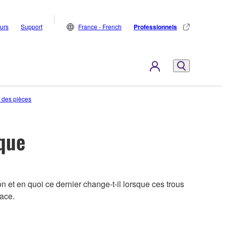
eurs
Support
France - French
Professionnels
 des pièces
que
on et en quoi ce dernier change-t-il lorsque ces trous
lace.