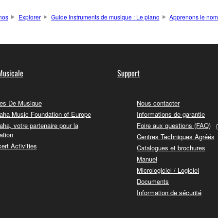
nos
Explorer
Guide Instruments de musique : Le piano
Apprenons le nom
Musicale
Support
es De Musique
Nous contacter
ha Music Foundation of Europe
Informations de garantie
ha, votre partenaire pour la
Foire aux questions (FAQ)
ation
Centres Techniques Agréés
ert Activities
Catalogues et brochures
Manuel
Micrologiciel / Logiciel
Documents
Information de sécurité