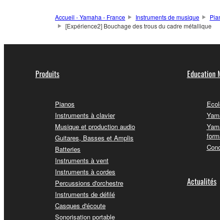
Accueil - Yamaha - France
Instruments de musique
Pia
[Expérience2] Bouchage des trous du cadre métallique
Produits
Education 
Pianos
Ecol
Instruments à clavier
Yama
Musique et production audio
Yama
form
Guitares, Basses et Amplis
Conc
Batteries
Instruments à vent
Instruments à cordes
Actualités
Percussions d'orchestre
Instruments de défilé
Casques d'écoute
Sonorisation portable