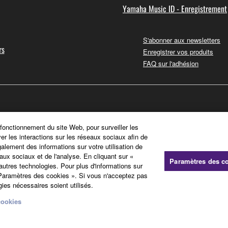
Yamaha Music ID - Enregistrement
S'abonner aux newsletters
rs
Enregistrer vos produits
FAQ sur l'adhésion
 fonctionnement du site Web, pour surveiller les
ver les interactions sur les réseaux sociaux afin de
galement des informations sur votre utilisation de
aux sociaux et de l'analyse. En cliquant sur «
Paramètres des c
'autres technologies. Pour plus d'informations sur
« Paramètres des cookies ». Si vous n'acceptez pas
ies nécessaires soient utilisés.
cookies
Politique relative aux cookies
Mentions légales