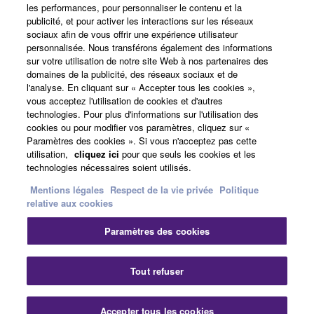
les performances, pour personnaliser le contenu et la
A propos de Yamaha
publicité, et pour activer les interactions sur les réseaux
sociaux afin de vous offrir une expérience utilisateur
personnalisée. Nous transférons également des informations
sur votre utilisation de notre site Web à nos partenaires des
France - French
domaines de la publicité, des réseaux sociaux et de
l'analyse. En cliquant sur « Accepter tous les cookies »,
Professionnel
vous acceptez l'utilisation de cookies et d'autres
technologies. Pour plus d'informations sur l'utilisation des
cookies ou pour modifier vos paramètres, cliquez sur «
Paramètres des cookies ». Si vous n'acceptez pas cette
utilisation,
cliquez ici
pour que seuls les cookies et les
technologies nécessaires soient utilisés.
Mentions légales
Respect de la vie privée
Politique
relative aux cookies
Nous contacter
Conditions d'utilisation
Paramètres des cookies
Respect de la vie privée
Politique relative aux cookies
Mentions légales
Tout refuser
© Yamaha Corporation.
Accepter tous les cookies