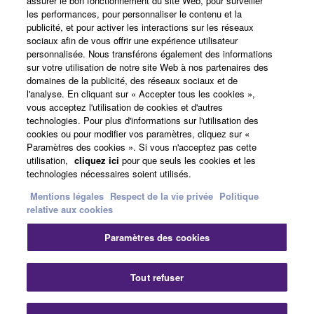
assurer le bon fonctionnement du site Web, pour surveiller
les performances, pour personnaliser le contenu et la
publicité, et pour activer les interactions sur les réseaux
sociaux afin de vous offrir une expérience utilisateur
A propos de Yamaha
personnalisée. Nous transférons également des informations
sur votre utilisation de notre site Web à nos partenaires des
domaines de la publicité, des réseaux sociaux et de
l'analyse. En cliquant sur « Accepter tous les cookies »,
France - French
vous acceptez l'utilisation de cookies et d'autres
technologies. Pour plus d'informations sur l'utilisation des
Professionnel
cookies ou pour modifier vos paramètres, cliquez sur «
Paramètres des cookies ». Si vous n'acceptez pas cette
utilisation,
cliquez ici
pour que seuls les cookies et les
technologies nécessaires soient utilisés.
Mentions légales
Respect de la vie privée
Politique
relative aux cookies
Paramètres des cookies
Nous contacter
Conditions d'utilisation
Respect de la vie privée
Politique relative aux cookies
Tout refuser
Mentions légales