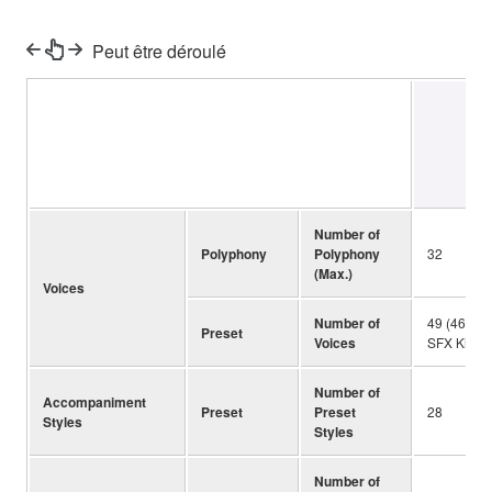
Peut être déroulé
R
Number of
Polyphony
Polyphony
32
(Max.)
Voices
Number of
49 (46 Voi
Preset
Voices
SFX Kits (7
Number of
Accompaniment
Preset
Preset
28
Styles
Styles
Number of