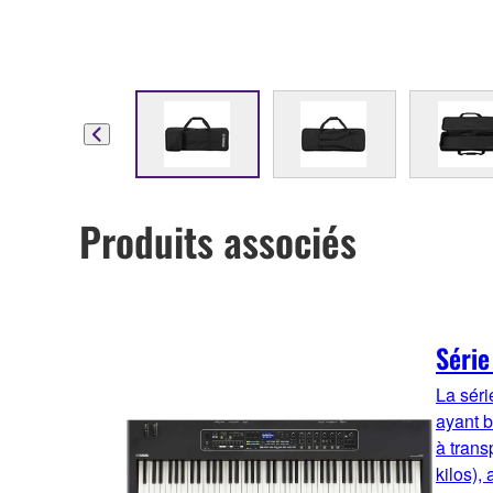
Produits associés
Série
La séri
ayant b
à trans
kilos),