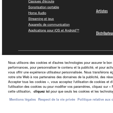
Casques d'écoute
Sonorisation portable
Artistes
Home Audio
Streaming et jeux
Appareils de communication
Applications pour iOS et Android™
Distributeu
France - French
Nous utilisons des cookies et d'autres technologies pour assurer le bon
performances, pour personnaliser le contenu et la publicité, et pour acti
vous offrir une expérience utilisateur personnalisée. Nous transférons é
notre site Web à nos partenaires des domaines de la publicité, des rése
Accepter tous les cookies », vous acceptez l'utilisation de cookies et d
l'utilisation des cookies ou pour modifier vos paramètres, cliquez sur 
cette utilisation,
cliquez ici
pour que seuls les cookies et les technolog
Mentions légales
Respect de la vie privée
Politique relative aux 
Nous contacter
Conditions d'utilisation
Respect de la vie privée