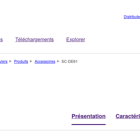
Distribut
es
Téléchargements
Explorer
viers
Produits
Accessoires
SC-DE61
Présentation
Caractér