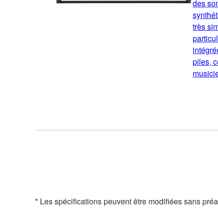
des son
synthét
très sim
particu
intégré
piles, 
musicie
* Les spécifications peuvent être modifiées sans préavi