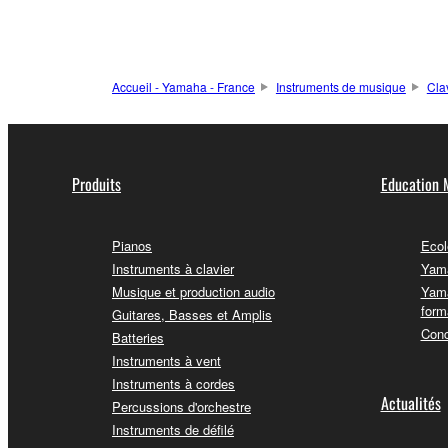
Accueil - Yamaha - France
Instruments de musique
Cla
Produits
Education 
Pianos
Ecol
Instruments à clavier
Yama
Musique et production audio
Yama
form
Guitares, Basses et Amplis
Conc
Batteries
Instruments à vent
Instruments à cordes
Actualités
Percussions d'orchestre
Instruments de défilé