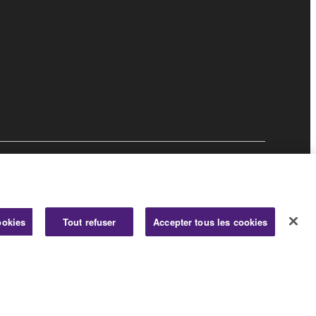
Professionnel
ookies
Tout refuser
Accepter tous les cookies
© Yamaha Corporation.