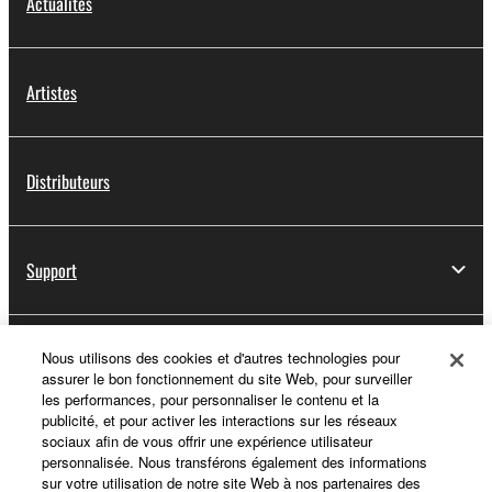
Actualités
Artistes
Distributeurs
Support
Yamaha Music ID - Enregistrement
Nous utilisons des cookies et d'autres technologies pour
assurer le bon fonctionnement du site Web, pour surveiller
les performances, pour personnaliser le contenu et la
publicité, et pour activer les interactions sur les réseaux
sociaux afin de vous offrir une expérience utilisateur
A propos de Yamaha
personnalisée. Nous transférons également des informations
sur votre utilisation de notre site Web à nos partenaires des