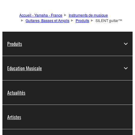
comme en studio.
Accueil - Yamaha - France
Instruments de musique
Guitares, Basses et Amplis
Produits
SILENT guitar™
Produits
Education Musicale
Actualités
Artistes