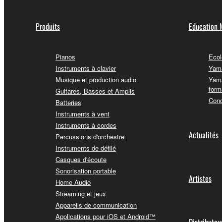
Produits
Education 
Pianos
Ecol
Instruments à clavier
Yama
Musique et production audio
Yama
form
Guitares, Basses et Amplis
Conc
Batteries
Instruments à vent
Instruments à cordes
Actualités
Percussions d'orchestre
Instruments de défilé
Casques d'écoute
Sonorisation portable
Artistes
Home Audio
Streaming et jeux
Appareils de communication
Applications pour iOS et Android™
Distributeu