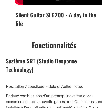
Silent Guitar SLG200 - A day in the
life
Fonctionnalités
Système SRT (Studio Response
Technology)
Restitution Acoustique Fidèle et Authentique.
Parfaite combinaison d’un préampli novateur et de
micros de contacts nouvelle génération. Ces micros sont
installés à l’endroit même ou est monté le piézo. Cette