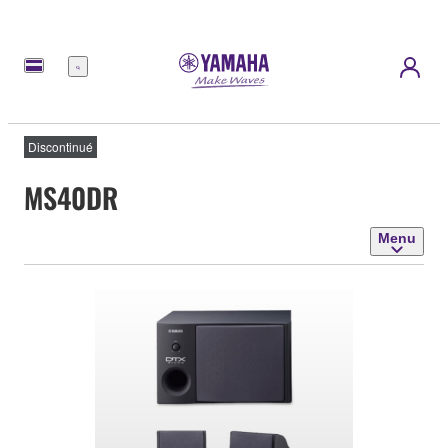
Menu
Discontinué
MS40DR
Menu