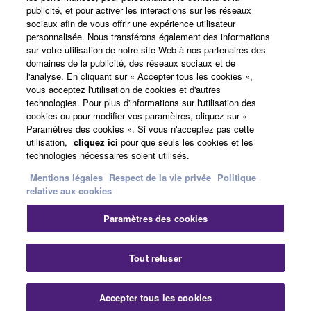
publicité, et pour activer les interactions sur les réseaux
sociaux afin de vous offrir une expérience utilisateur
personnalisée. Nous transférons également des informations
A propos de Yamaha
sur votre utilisation de notre site Web à nos partenaires des
domaines de la publicité, des réseaux sociaux et de
l'analyse. En cliquant sur « Accepter tous les cookies »,
vous acceptez l'utilisation de cookies et d'autres
France - French
technologies. Pour plus d'informations sur l'utilisation des
cookies ou pour modifier vos paramètres, cliquez sur «
Professionnel
Paramètres des cookies ». Si vous n'acceptez pas cette
utilisation,
cliquez ici
pour que seuls les cookies et les
technologies nécessaires soient utilisés.
Mentions légales
Respect de la vie privée
Politique
relative aux cookies
Paramètres des cookies
Nous contacter
Conditions d'utilisation
Tout refuser
Respect de la vie privée
Politique relative aux cookies
Mentions légales
Accepter tous les cookies