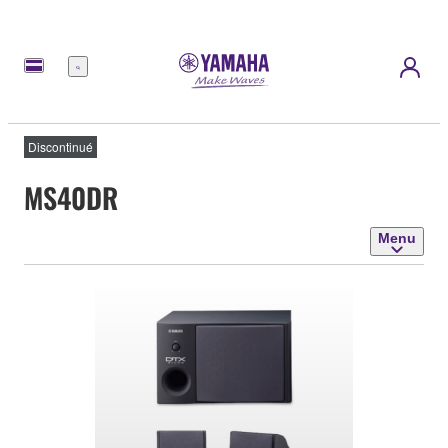
Menu
Discontinué
MS40DR
Menu