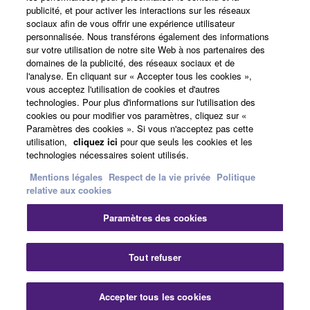
publicité, et pour activer les interactions sur les réseaux
sociaux afin de vous offrir une expérience utilisateur
personnalisée. Nous transférons également des informations
A propos de Yamaha
sur votre utilisation de notre site Web à nos partenaires des
domaines de la publicité, des réseaux sociaux et de
l'analyse. En cliquant sur « Accepter tous les cookies »,
vous acceptez l'utilisation de cookies et d'autres
France - French
technologies. Pour plus d'informations sur l'utilisation des
cookies ou pour modifier vos paramètres, cliquez sur «
Professionnel
Paramètres des cookies ». Si vous n'acceptez pas cette
utilisation,
cliquez ici
pour que seuls les cookies et les
technologies nécessaires soient utilisés.
Mentions légales
Respect de la vie privée
Politique
relative aux cookies
Paramètres des cookies
Nous contacter
Conditions d'utilisation
Tout refuser
Respect de la vie privée
Politique relative aux cookies
Mentions légales
Accepter tous les cookies