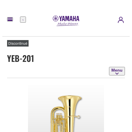
Menu
Discontinué
YEB-201
Menu