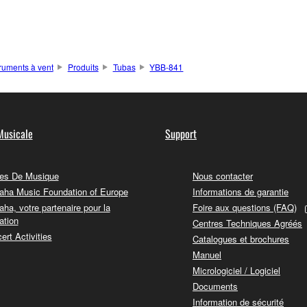
truments à vent
Produits
Tubas
YBB-841
Musicale
Support
es De Musique
Nous contacter
ha Music Foundation of Europe
Informations de garantie
ha, votre partenaire pour la
Foire aux questions (FAQ)
ation
Centres Techniques Agréés
ert Activities
Catalogues et brochures
Manuel
Micrologiciel / Logiciel
Documents
Information de sécurité