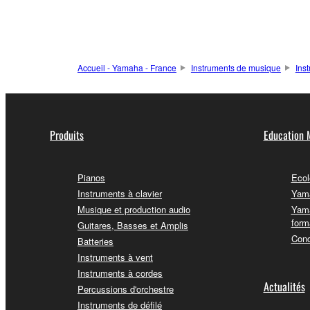
Accueil - Yamaha - France
Instruments de musique
Ins
Produits
Education 
Pianos
Ecol
Instruments à clavier
Yama
Musique et production audio
Yama
form
Guitares, Basses et Amplis
Conc
Batteries
Instruments à vent
Instruments à cordes
Actualités
Percussions d'orchestre
Instruments de défilé