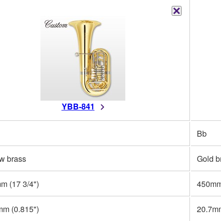
YBB-841
Bb
w brass
Gold b
m (17 3/4")
450mm 
mm (0.815")
20.7mm