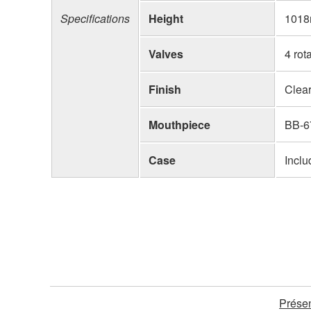
Specifications
Height
101
Valves
4 rot
Finish
Clear
Mouthpiece
BB-6
Case
Incl
Présen