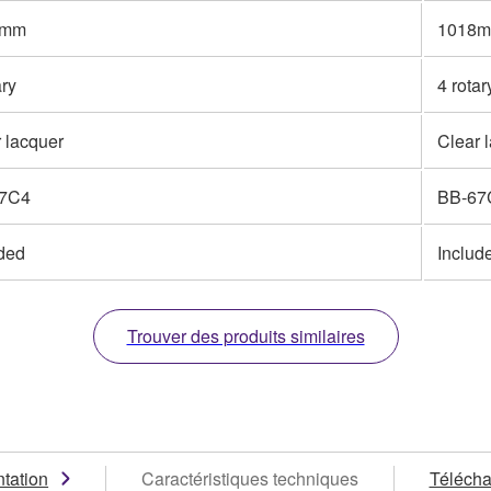
8mm
1018
ary
4 rotar
 lacquer
Clear 
7C4
BB-67
uded
Includ
Trouver des produits similaires
tation
Caractéristiques techniques
Téléch