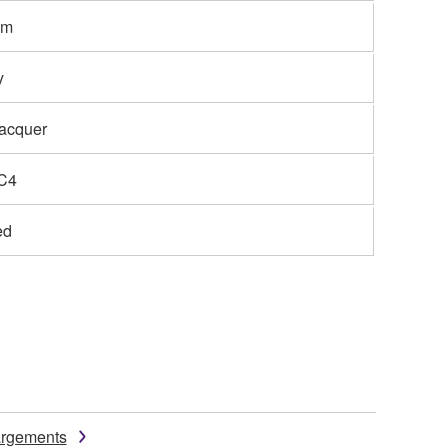
mm
y
lacquer
C4
ed
argements