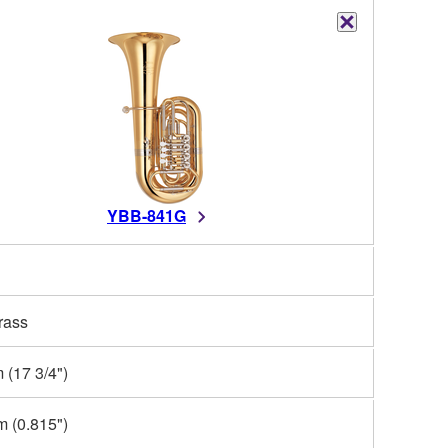
YBB-841G
rass
(17 3/4")
 (0.815")