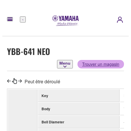
Menu
YBB-641 NEO
Menu
Trouver un magasin
Peut être déroulé
Key
Bb
Body
Yell
Bell Diameter
419m