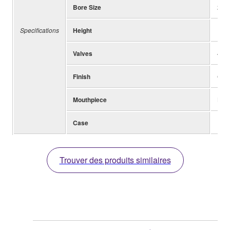
Bore Size
20.6
Specifications
Height
101
Valves
4 ro
Finish
Clea
Mouthpiece
BB-
Case
Incl
Trouver des produits similaires