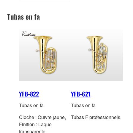
mm - Finition : argenté -
d'informations
Embouchure TR-14B4
Tubas en fa
YFB-822
YFB-621
Tubas en fa
Tubas en fa
Cloche : Cuivre jaune,
Tubas F professionnels.
Finition : Laque
transparente