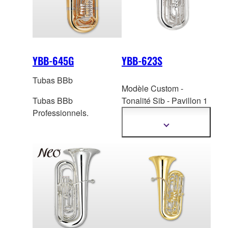
YBB-645G
YBB-623S
Tubas BBb
Modèle Custom -
Tubas BBb
Tonalité Sib - Pavillon 1
Professionnels.
pièce laiton jaune 123
m
m - Perce ML : 11,65
Afficher
plus
mm - Finition : argenté -
d'informations
Embouchure TR-14B4