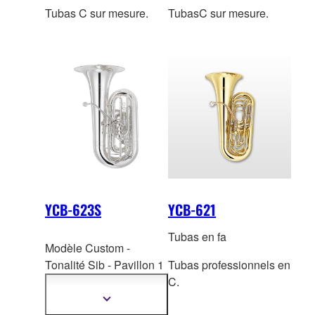
Tubas C sur mesure.
TubasC sur mesure.
YCB-623S
YCB-621
Tubas en fa
Modèle Custom -
Tonalité Sib - Pavillon 1
Tubas professionnels en
pièce laiton jaune 123
C.
mm - Perce ML : 11,65
Afficher
plus