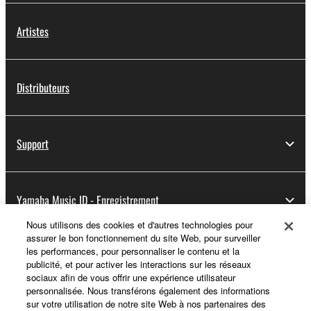
Artistes
Distributeurs
Support
Yamaha Music ID - Enregistrement
Nous utilisons des cookies et d'autres technologies pour
assurer le bon fonctionnement du site Web, pour surveiller
les performances, pour personnaliser le contenu et la
A propos de Yamaha
publicité, et pour activer les interactions sur les réseaux
sociaux afin de vous offrir une expérience utilisateur
personnalisée. Nous transférons également des informations
sur votre utilisation de notre site Web à nos partenaires des
France - French