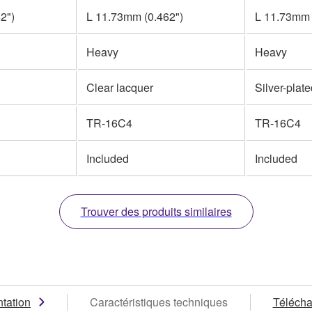
2")
L 11.73mm (0.462")
L 11.73mm 
Heavy
Heavy
Clear lacquer
Silver-plat
TR-16C4
TR-16C4
Included
Included
Trouver des produits similaires
tation
Caractéristiques techniques
Téléch