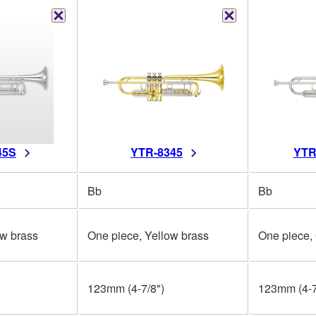
45S
YTR-8345
YTR
Bb
Bb
ow brass
One piece, Yellow brass
One piece,
123mm (4-7/8")
123mm (4-7