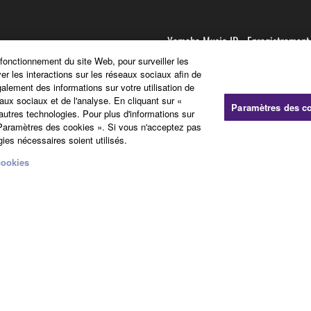
Yamaha Music ID - Enregistrement
 fonctionnement du site Web, pour surveiller les
ver les interactions sur les réseaux sociaux afin de
S'abonner aux newsletters
galement des informations sur votre utilisation de
rs
Enregistrer vos produits
aux sociaux et de l'analyse. En cliquant sur «
Paramètres des c
'autres technologies. Pour plus d'informations sur
FAQ sur l'adhésion
« Paramètres des cookies ». Si vous n'acceptez pas
ies nécessaires soient utilisés.
cookies