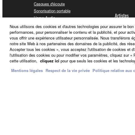
Casques d'écoute
Sonorisation portable
Artistes
Home Audio
Streaming et jeux
Nous utilisons des cookies et d'autres technologies pour assurer le bon
Appareils de communication
performances, pour personnaliser le contenu et la publicité, et pour acti
vous offrir une expérience utilisateur personnalisée. Nous transférons é
Applications pour iOS et Android™
Distributeu
notre site Web à nos partenaires des domaines de la publicité, des rése
Accepter tous les cookies », vous acceptez l'utilisation de cookies et d
l'utilisation des cookies ou pour modifier vos paramètres, cliquez sur 
cette utilisation,
cliquez ici
pour que seuls les cookies et les technolog
Mentions légales
Respect de la vie privée
Politique relative aux 
France - French