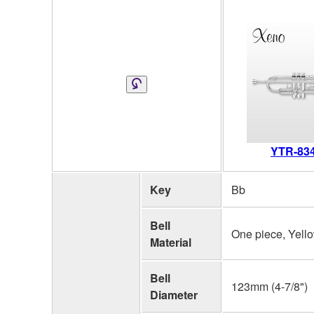
YTR-83
Key
Bb
Bell
One piece, Yell
Material
Bell
123mm (4-7/8")
Diameter