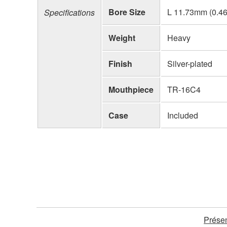
Bore Size
L 11.73mm (0.46
Specifications
Weight
Heavy
Finish
Silver-plated
Mouthpiece
TR-16C4
Case
Included
Présen