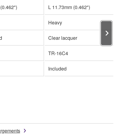
(0.462")
L 11.73mm (0.462")
Heavy
ed
Clear lacquer
TR-16C4
Included
argements