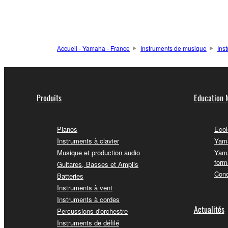
Accueil - Yamaha - France
Instruments de musique
Ins
Produits
Education 
Pianos
Ecol
Instruments à clavier
Yama
Musique et production audio
Yama
form
Guitares, Basses et Amplis
Conc
Batteries
Instruments à vent
Instruments à cordes
Actualités
Percussions d'orchestre
Instruments de défilé