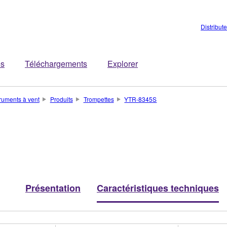
Distribut
es
Téléchargements
Explorer
truments à vent
Produits
Trompettes
YTR-8345S
Présentation
Caractéristiques techniques