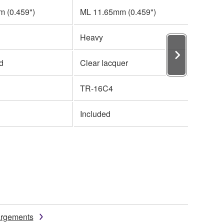
 (0.459")
ML 11.65mm (0.459")
Heavy
ed
Clear lacquer
TR-16C4
Included
argements