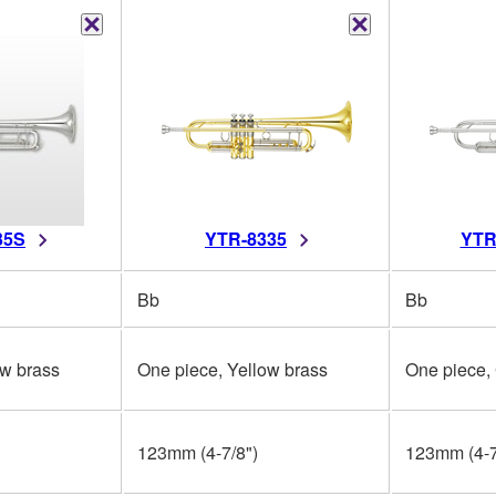
35S
YTR-8335
YTR
Bb
Bb
ow brass
One piece, Yellow brass
One piece,
123mm (4-7/8")
123mm (4-7