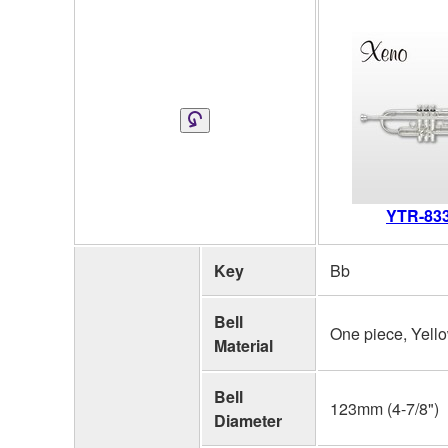
YTR-83
Key
Bb
Bell
One piece, Yell
Material
Bell
123mm (4-7/8")
Diameter