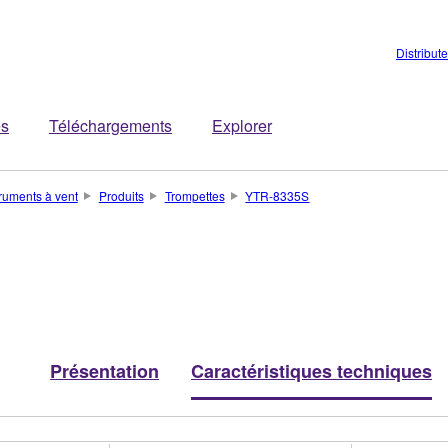
Distribut
es
Téléchargements
Explorer
truments à vent
Produits
Trompettes
YTR-8335S
Présentation
Caractéristiques techniques