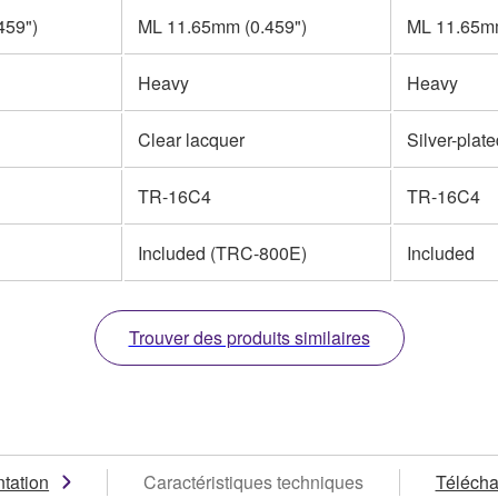
459")
ML 11.65mm (0.459")
ML 11.65mm
Heavy
Heavy
Clear lacquer
Silver-plat
TR-16C4
TR-16C4
Included (TRC-800E)
Included
Trouver des produits similaires
tation
Caractéristiques techniques
Téléch