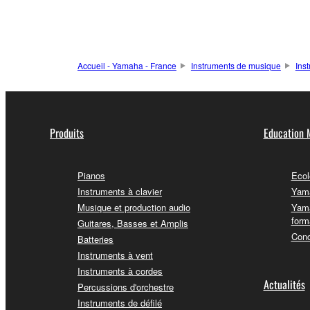
Accueil - Yamaha - France
Instruments de musique
Ins
Produits
Education 
Pianos
Ecol
Instruments à clavier
Yama
Musique et production audio
Yama
form
Guitares, Basses et Amplis
Conc
Batteries
Instruments à vent
Instruments à cordes
Actualités
Percussions d'orchestre
Instruments de défilé