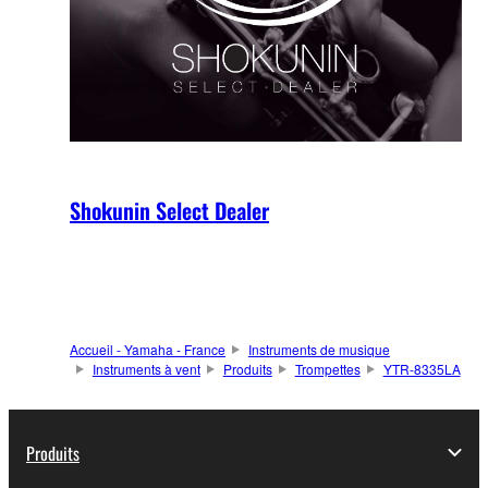
Shokunin Select Dealer
Accueil - Yamaha - France
Instruments de musique
Instruments à vent
Produits
Trompettes
YTR-8335LA
Produits