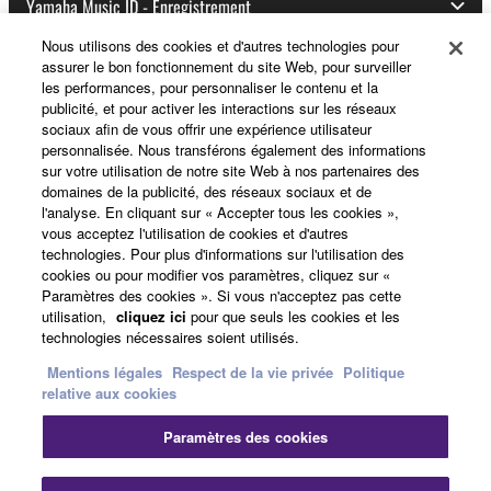
Yamaha Music ID - Enregistrement
Nous utilisons des cookies et d'autres technologies pour
assurer le bon fonctionnement du site Web, pour surveiller
les performances, pour personnaliser le contenu et la
A propos de Yamaha
publicité, et pour activer les interactions sur les réseaux
sociaux afin de vous offrir une expérience utilisateur
personnalisée. Nous transférons également des informations
sur votre utilisation de notre site Web à nos partenaires des
France - French
domaines de la publicité, des réseaux sociaux et de
l'analyse. En cliquant sur « Accepter tous les cookies »,
Professionnel
vous acceptez l'utilisation de cookies et d'autres
technologies. Pour plus d'informations sur l'utilisation des
cookies ou pour modifier vos paramètres, cliquez sur «
Paramètres des cookies ». Si vous n'acceptez pas cette
utilisation,
cliquez ici
pour que seuls les cookies et les
technologies nécessaires soient utilisés.
Mentions légales
Respect de la vie privée
Politique
relative aux cookies
Nous contacter
Conditions d'utilisation
Paramètres des cookies
Respect de la vie privée
Politique relative aux cookies
Mentions légales