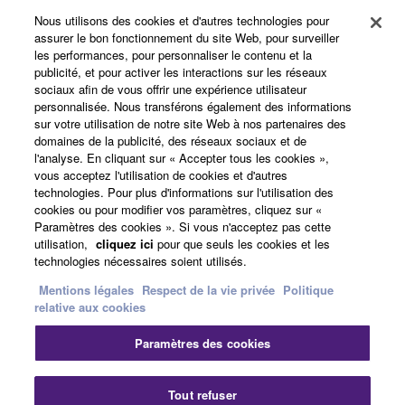
Yamaha Music ID - Enregistrement
Nous utilisons des cookies et d'autres technologies pour
assurer le bon fonctionnement du site Web, pour surveiller
les performances, pour personnaliser le contenu et la
publicité, et pour activer les interactions sur les réseaux
sociaux afin de vous offrir une expérience utilisateur
A propos de Yamaha
personnalisée. Nous transférons également des informations
sur votre utilisation de notre site Web à nos partenaires des
domaines de la publicité, des réseaux sociaux et de
l'analyse. En cliquant sur « Accepter tous les cookies »,
France - French
vous acceptez l'utilisation de cookies et d'autres
technologies. Pour plus d'informations sur l'utilisation des
Professionnel
cookies ou pour modifier vos paramètres, cliquez sur «
Paramètres des cookies ». Si vous n'acceptez pas cette
utilisation,
cliquez ici
pour que seuls les cookies et les
technologies nécessaires soient utilisés.
Mentions légales
Respect de la vie privée
Politique
relative aux cookies
Paramètres des cookies
Nous contacter
Conditions d'utilisation
Respect de la vie privée
Politique relative aux cookies
Tout refuser