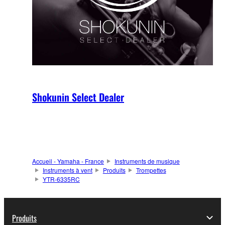
Shokunin Select Dealer
Accueil - Yamaha - France
Instruments de musique
Instruments à vent
Produits
Trompettes
YTR-6335RC
Produits