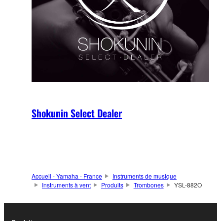
Shokunin Select Dealer
Accueil - Yamaha - France
Instruments de musique
Instruments à vent
Produits
Trombones
YSL-882O