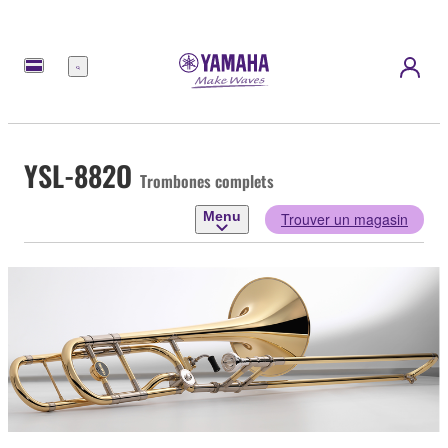
Menu
YSL-882O
Trombones complets
Menu
Trouver un magasin