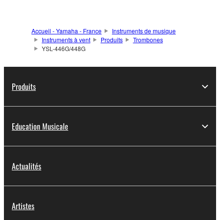
Accueil - Yamaha - France
Instruments de musique
Instruments à vent
Produits
Trombones
YSL-446G/448G
Produits
Education Musicale
Actualités
Artistes