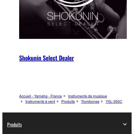
Shokunin Select Dealer
Accueil - Yamaha - France
Instruments de musique
Instruments à vent
Produits
Trombones
YSL-350C
Produits