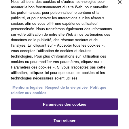
Yamaha Music ID - Enregistrement
Nous utilisons des cookies et d'autres technologies pour
assurer le bon fonctionnement du site Web, pour surveiller
les performances, pour personnaliser le contenu et la
publicité, et pour activer les interactions sur les réseaux
sociaux afin de vous offrir une expérience utilisateur
A propos de Yamaha
personnalisée. Nous transférons également des informations
sur votre utilisation de notre site Web à nos partenaires des
domaines de la publicité, des réseaux sociaux et de
l'analyse. En cliquant sur « Accepter tous les cookies »,
France - French
vous acceptez l'utilisation de cookies et d'autres
technologies. Pour plus d'informations sur l'utilisation des
Professionnel
cookies ou pour modifier vos paramètres, cliquez sur «
Paramètres des cookies ». Si vous n'acceptez pas cette
utilisation,
cliquez ici
pour que seuls les cookies et les
technologies nécessaires soient utilisés.
Mentions légales
Respect de la vie privée
Politique
relative aux cookies
Paramètres des cookies
Nous contacter
Conditions d'utilisation
Respect de la vie privée
Politique relative aux cookies
Tout refuser
Mentions légales