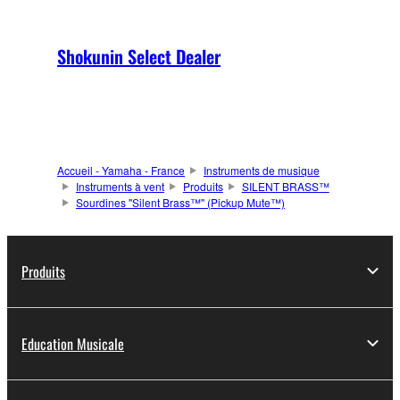
Shokunin Select Dealer
Accueil - Yamaha - France
Instruments de musique
Instruments à vent
Produits
SILENT BRASS™
Sourdines ''Silent Brass™'' (Pickup Mute™)
Produits
Education Musicale