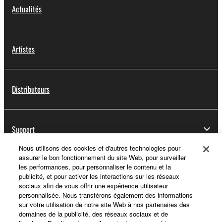
Actualités
Artistes
Distributeurs
Support
Nous utilisons des cookies et d'autres technologies pour
assurer le bon fonctionnement du site Web, pour surveiller
les performances, pour personnaliser le contenu et la
Yamaha Music ID - Enregistrement
publicité, et pour activer les interactions sur les réseaux
sociaux afin de vous offrir une expérience utilisateur
personnalisée. Nous transférons également des informations
sur votre utilisation de notre site Web à nos partenaires des
A propos de Yamaha
domaines de la publicité, des réseaux sociaux et de