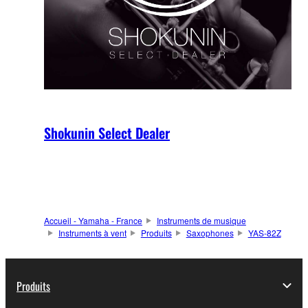
Shokunin Select Dealer
Accueil - Yamaha - France
Instruments de musique
Instruments à vent
Produits
Saxophones
YAS-82Z
Produits