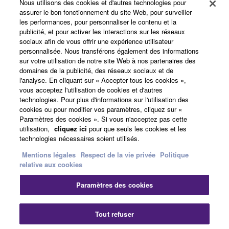
Yamaha Music ID - Enregistrement
Nous utilisons des cookies et d'autres technologies pour
assurer le bon fonctionnement du site Web, pour surveiller
les performances, pour personnaliser le contenu et la
publicité, et pour activer les interactions sur les réseaux
sociaux afin de vous offrir une expérience utilisateur
A propos de Yamaha
personnalisée. Nous transférons également des informations
sur votre utilisation de notre site Web à nos partenaires des
domaines de la publicité, des réseaux sociaux et de
l'analyse. En cliquant sur « Accepter tous les cookies »,
France - French
vous acceptez l'utilisation de cookies et d'autres
technologies. Pour plus d'informations sur l'utilisation des
Professionnel
cookies ou pour modifier vos paramètres, cliquez sur «
Paramètres des cookies ». Si vous n'acceptez pas cette
utilisation,
cliquez ici
pour que seuls les cookies et les
technologies nécessaires soient utilisés.
Mentions légales
Respect de la vie privée
Politique
relative aux cookies
Paramètres des cookies
Nous contacter
Conditions d'utilisation
Respect de la vie privée
Politique relative aux cookies
Tout refuser
Mentions légales