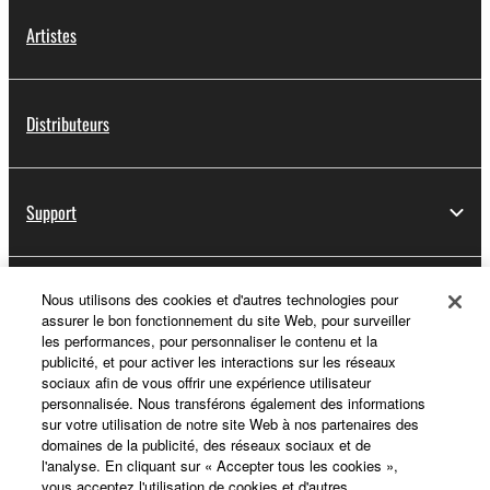
Artistes
Distributeurs
Support
Yamaha Music ID - Enregistrement
Nous utilisons des cookies et d'autres technologies pour
assurer le bon fonctionnement du site Web, pour surveiller
les performances, pour personnaliser le contenu et la
publicité, et pour activer les interactions sur les réseaux
sociaux afin de vous offrir une expérience utilisateur
A propos de Yamaha
personnalisée. Nous transférons également des informations
sur votre utilisation de notre site Web à nos partenaires des
domaines de la publicité, des réseaux sociaux et de
l'analyse. En cliquant sur « Accepter tous les cookies »,
France - French
vous acceptez l'utilisation de cookies et d'autres