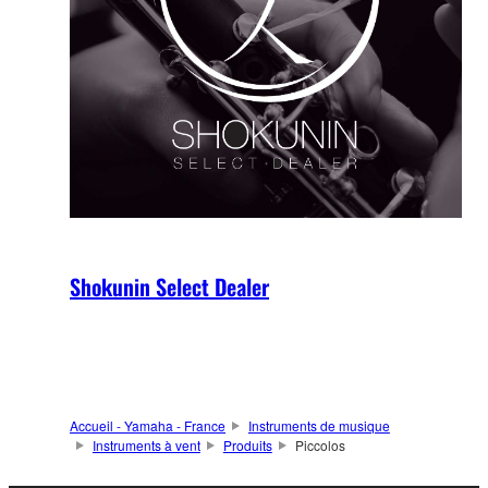
Shokunin Select Dealer
Accueil - Yamaha - France
Instruments de musique
Instruments à vent
Produits
Piccolos