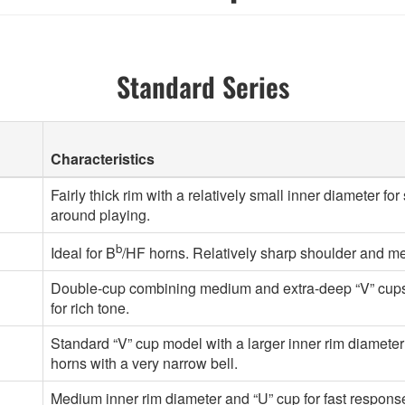
Standard Series
Characteristics
Fairly thick rim with a relatively small inner diameter fo
around playing.
b
Ideal for B
/HF horns. Relatively sharp shoulder and med
Double-cup combining medium and extra-deep “V” cups. F
for rich tone.
Standard “V” cup model with a larger inner rim diameter
horns with a very narrow bell.
Medium inner rim diameter and “U” cup for fast response