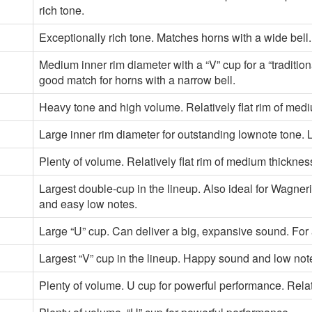
rich tone.
Exceptionally rich tone. Matches horns with a wide bell. 
Medium inner rim diameter with a “V” cup for a “traditio
good match for horns with a narrow bell.
Heavy tone and high volume. Relatively flat rim of mediu
Large inner rim diameter for outstanding lownote tone. L
Plenty of volume. Relatively flat rim of medium thickness
Largest double-cup in the lineup. Also ideal for Wagne
and easy low notes.
Large “U” cup. Can deliver a big, expansive sound. For
Largest “V” cup in the lineup. Happy sound and low not
Plenty of volume. U cup for powerful performance. Relati