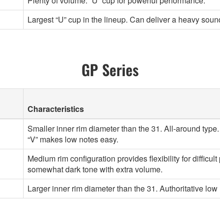
Plenty of volume. “U” cup for powerful performance.
Largest “U” cup in the lineup. Can deliver a heavy sound
GP Series
Characteristics
Smaller inner rim diameter than the 31. All-around type.
“V” makes low notes easy.
Medium rim configuration provides flexibility for difficul
somewhat dark tone with extra volume.
Larger inner rim diameter than the 31. Authoritative low