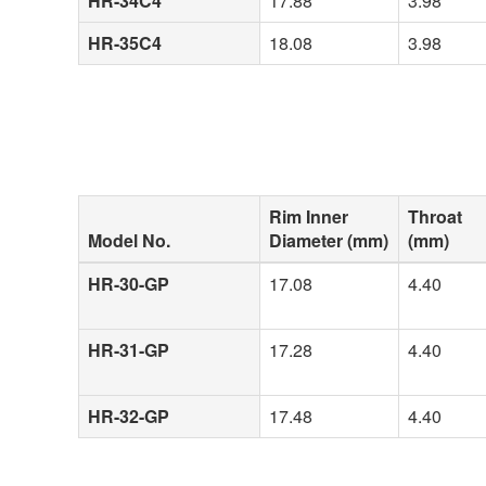
HR-34C4
17.88
3.98
HR-35C4
18.08
3.98
Rim Inner
Throat
Model No.
Diameter (mm)
(mm)
HR-30-GP
17.08
4.40
HR-31-GP
17.28
4.40
HR-32-GP
17.48
4.40