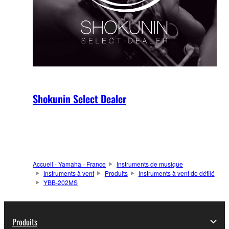
Shokunin Select Dealer
Accueil - Yamaha - France
Instruments de musique
Instruments à vent
Produits
Instruments à vent de défilé
YBB-202MS
Produits