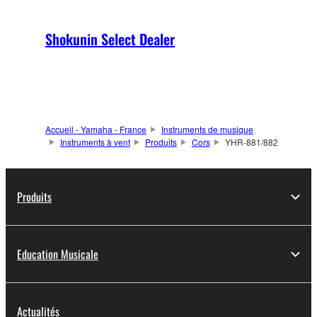
Shokunin Select Dealer
Accueil - Yamaha - France
Instruments de musique
Instruments à vent
Produits
Cors
YHR-881/882
Produits
Education Musicale
Actualités