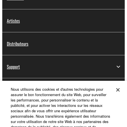
Artistes
Distributeurs
Support
Yamaha Music ID - Enregistrement
Nous utilisons des cookies et d'autres technologies pour
assurer le bon fonctionnement du site Web, pour surveiller
les performances, pour personnaliser le contenu et la
publicité, et pour activer les interactions sur les réseaux
sociaux afin de vous offrir une expérience utilisateur
A propos de Yamaha
personnalisée. Nous transférons également des informations
sur votre utilisation de notre site Web à nos partenaires des
domaines de la publicité, des réseaux sociaux et de