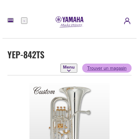
Menu
YEP-842TS
Menu
Trouver un magasin