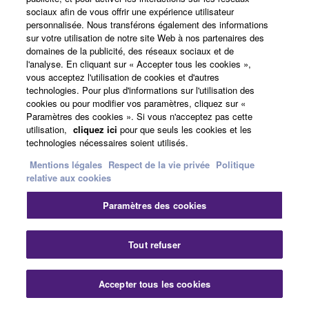
Yamaha Music ID - Enregistrement
sociaux afin de vous offrir une expérience utilisateur
personnalisée. Nous transférons également des informations
sur votre utilisation de notre site Web à nos partenaires des
domaines de la publicité, des réseaux sociaux et de
l'analyse. En cliquant sur « Accepter tous les cookies »,
A propos de Yamaha
vous acceptez l'utilisation de cookies et d'autres
technologies. Pour plus d'informations sur l'utilisation des
cookies ou pour modifier vos paramètres, cliquez sur «
France - French
Paramètres des cookies ». Si vous n'acceptez pas cette
utilisation,
cliquez ici
pour que seuls les cookies et les
Professionnel
technologies nécessaires soient utilisés.
Mentions légales
Respect de la vie privée
Politique
relative aux cookies
Paramètres des cookies
Tout refuser
Nous contacter
Conditions d'utilisation
Accepter tous les cookies
Respect de la vie privée
Politique relative aux cookies
Mentions légales