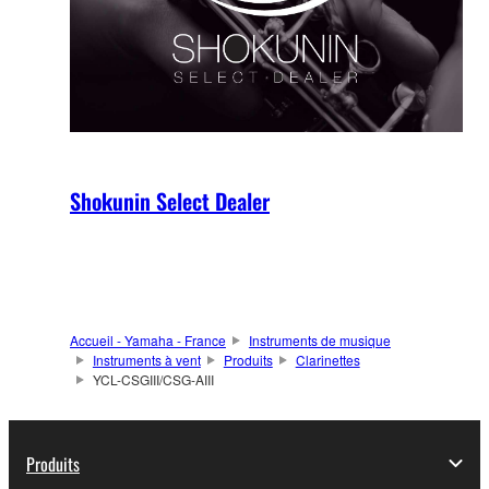
Shokunin Select Dealer
Accueil - Yamaha - France
Instruments de musique
Instruments à vent
Produits
Clarinettes
YCL-CSGIII/CSG-AIII
Produits