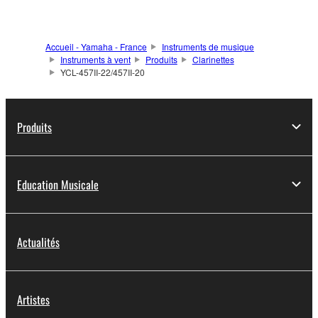
Accueil - Yamaha - France
Instruments de musique
Instruments à vent
Produits
Clarinettes
YCL-457II-22/457II-20
Produits
Education Musicale
Actualités
Artistes